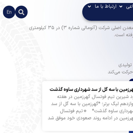
عی
ارتباط با ما
En
شرکت گهر زمین در کیلومتر ۵۰ جاده شیراز، در منطقه صنعتی و معدنی گل‌گهر در شهرستان سیرجان استان کرمان قرار دارد. معدن اصلی شرکت (آنومالی شماره ۳) در ۳۵ کیلومتری
رزمین با سه گل از سد شهرداری ساوه گذشت
د شیرین تیم فوتسال گهرزمین در هفته
ازدهم لیگ برتر؛ *گهرزمین با سه گل از سد
رداری ساوه گذشت* 🔹تیم فوتسال
رزمین در ادامه روند صعودی خود موفق شد