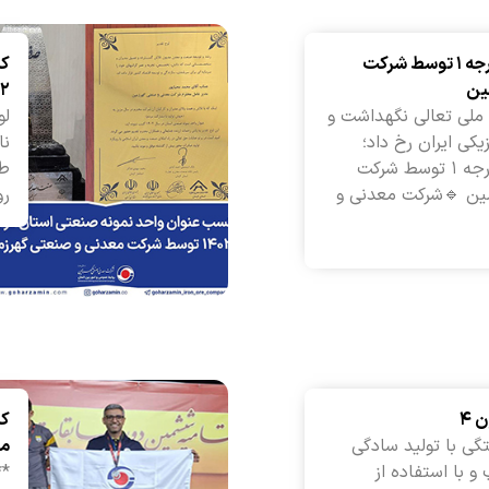
کسب تندیس بلورین درجه ۱ توسط شرکت
کس
ین
۱۴۰۲ توسط 
 ملی تعالی نگهداشت و
لو
کی ایران رخ داد؛
نا
کسب تندیس بلورین درجه ۱ توسط شرکت
طر
ین 🔹شرکت معدنی و
رو
کس
گی با تولید سادگی
می
 با استفاده از
**