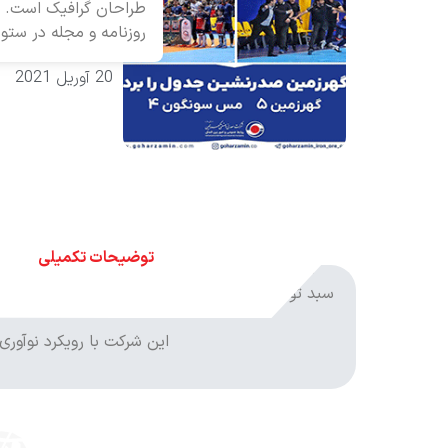
طراحان گرافیک است. چ
روزنامه و مجله در ستو
20 آوریل 2021
توضیحات تکمیلی
شرکت معدنی و صنعتی گهرزمین مستقر در سیرجان، بهره‌بردار معدن شماره ۳ گل‌گهر با حدود ۶۴۰ میلیون تن 
این شرکت با رویکرد نوآوری