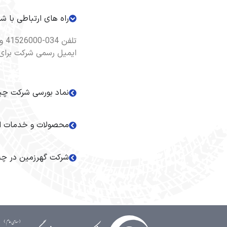
راه های ارتباطی با ش
تلفن 034-41526000 و فکس 034-41526999 در دسترس مخاطبان قرار دارد.​
ایمیل رسمی شرکت برای
نماد بورسی شرکت چی
محصولات و خدمات 
شرکت گهرزمین در چه 