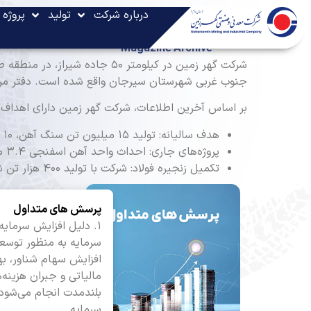
گهر زمین
>
آرشیو مقالات
درباره شرکت
تولید
پروژه 
آرشیو مقالات
Magazine Archive
جنوب غربی شهرستان سیرجان واقع شده است. دفتر مرکزی شرکت نیز 
بر اساس آخرین اطلاعات، شرکت گهر زمین دارای اهداف جا
هدف سالیانه: تولید ۱۵ میلیون تن سنگ آهن، ۱۰ میلیون تن کنسانتره و ۱۰ میلیون تن گندله​
پروژه‌های جاری: احداث واحد آهن اسفنجی ۳.۴ میلیون تنی در بردسیر، اکتشاف پهنه معدنی جبال‌بارز و توسعه خطوط تولیدی​
تکمیل زنجیره فولاد: شرکت با تولید ۴۰۰ هزار تن شمش فولادی در سال، به سمت تکمیل کامل زنجیره از معدن تا فولاد حرکت می‌کند
پرسش های متداول
۱. دلیل افزایش سرما
سرمایه به منظور توسعه
افزایش سهام شناور، به
مالیاتی و جبران هزینه‌
سرمایه