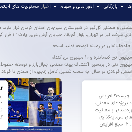
ها
بازرگانی
امور مالی و سهام
اخبار
مسئولیت های اجتما
در تهران، بلوار آفریقا، خیابان آرش غربی پلاک ۱۲ قرار گرفته است.​
ه‌طلبانه‌ای در زمینه توسعه تولید است:
گه
یه چیست؟ افزایش
بر
 پروژه‌های معدنی،
دو
ره‌مندی از معافیت
شه
های سرمایه‌گذاری
گه
بلندمدت انجام می‌شود. ۲. مبلغ افزایش