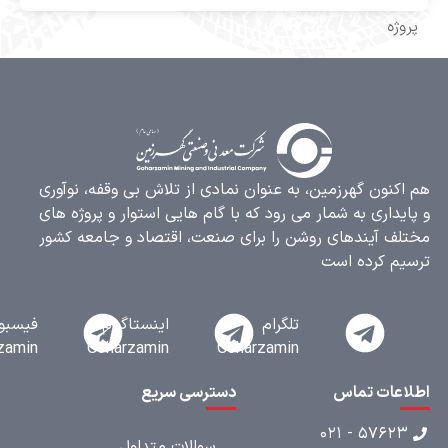
ژه
کنون گهرزمین، به عنوان نمادی از تلاش بی وقفه، نوآوری
یداری به شمار می رود که با گام هایی استوار و پروژه های
ف آیندهای روشن را برای صنعت، اقتصاد و جامعه کشور
م کرده است
تلگرام
اینستاگرام
فیسبوک
Goharzamin
Goharzamin
Goharzamin
عات تماس
دسترسی سریع
۵۷۶۲۳ - ۰۲
سوالات متداول