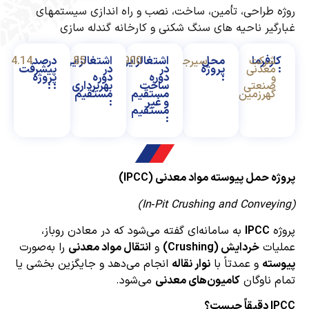
 طراحی، تأمین، ساخت، نصب و راه اندازی سیستمهای
گیر ناحیه های سنگ شکنی و کارخانه گندله سازی
ارفرما
شرکت
محل
سیرجان
900
اشتغالزایی
85
اشتغالزایی
درصد
4.14
معدنی
پروژه
در
در
پیشرفت
و
:
دوره
دوره
پروژه
صنعتی
ساخت
بهربرداری
: :
گهرزمین
مستقیم
مستقیم
و غیر
:
مستقیم
:
ه حمل پیوسته مواد معدنی (IPCC)
ه
IPCC
به سامانه‌ای گفته می‌شود که در معادن روباز،
یات
خردایش (Crushing)
و
انتقال مواد معدنی
را به‌صورت
سته
و عمدتاً با
نوار نقاله
انجام می‌دهد و جایگزین بخشی یا
 ناوگان
کامیون‌های معدنی
می‌شود.
چیست؟