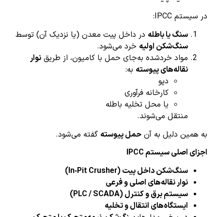
ستم IPCC:
سنگ یا باطله
در داخل پیت معدن (یا نزدیک آن) توسط
سنگ‌شکن اولیه
خرد می‌شود.
مواد خردشده به‌جای حمل با کامیون، از طریق
نوار
نقاله‌های پیوسته
به:
دپو
کارخانه فرآوری
یا محل تخلیه باطله
منتقل می‌شوند.
مین دلیل به آن
حمل پیوسته
گفته می‌شود.
ی اصلی سیستم IPCC
سنگ‌شکن داخل پیت (In‑Pit Crusher)
نوار نقاله‌های اصلی و فرعی
سیستم برق و کنترل (PLC / SCADA)
ایستگاه‌های انتقال و تخلیه