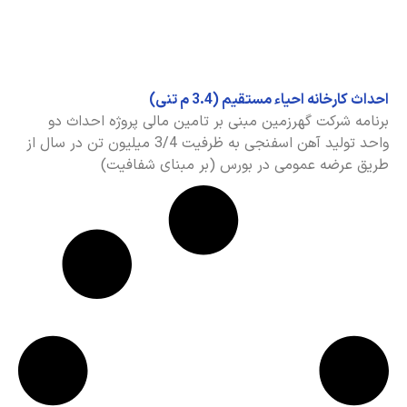
 کارخانه احیاء مستقیم (3.4 م تنی)
مه شرکت گهرزمین مبنی بر تامین مالی پروژه احداث دو
واحد تولید آهن اسفنجی به ظرفیت 3/4 میلیون تن در سال از
 عرضه عمومی در بورس (بر مبنای شفافیت)