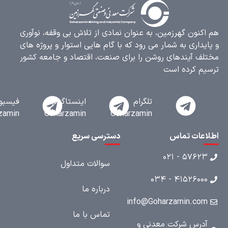
کنون گهرزمین، به عنوان نمادی از تلاش بی وقفه، نوآوری
یداری به شمار می رود که با گام هایی استوار و پروژه های
ف آیندهای روشن را برای صنعت، اقتصاد و جامعه کشور
م کرده است
تلگرام
اینستاگرام
فیسبوک
Goharzamin
Goharzamin
Goharzamin
عات تماس
دسترسی سریع
۵۷۶۲۳ - ۰۲
سوالات متداول
۴۱۵۲۶۰۰۰ - ۰۳
درباره ما
info@Goharzamin.co
تماس با ما
درس شرکت معدنی و