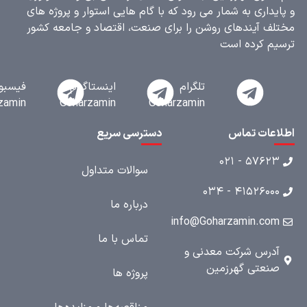
یداری به شمار می رود که با گام هایی استوار و پروژه های
ف آیندهای روشن را برای صنعت، اقتصاد و جامعه کشور
م کرده است
تلگرام
اینستاگرام
فیسبوک
Goharzamin
Goharzamin
Goharzamin
عات تماس
دسترسی سریع
۵۷۶۲۳ - ۰۲
سوالات متداول
۴۱۵۲۶۰۰۰ - ۰۳
درباره ما
info@Goharzamin.co
تماس با ما
درس شرکت معدنی و
نعتی گهرزمین
پروژه ها