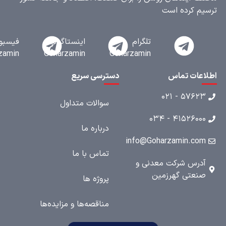
م کرده است
تلگرام
اینستاگرام
فیسبوک
Goharzamin
Goharzamin
Goharzamin
عات تماس
دسترسی سریع
۵۷۶۲۳ - ۰۲
سوالات متداول
۴۱۵۲۶۰۰۰ - ۰۳
درباره ما
info@Goharzamin.co
تماس با ما
درس شرکت معدنی و
نعتی گهرزمین
پروژه ها
مناقصه‌ها و مزایده‌ها